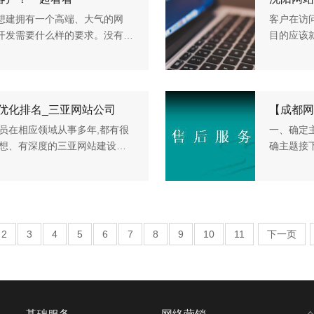
想建拥有一个高端、大气的网
客户在访
开发需要什么样的要求。没有一
目的应该就
公司一个好的需求计划。那么，
一些他想
都网站建设
O优化排名_三亚网站公司
【成都网
员在相应领域从事多年,都有很
一、确定
思想、有深度的三亚网站建设项
确主题接
品都为客户量身定做。我们深刻
页的时候
浏览的东西
2
3
4
5
6
7
8
9
10
11
下一页