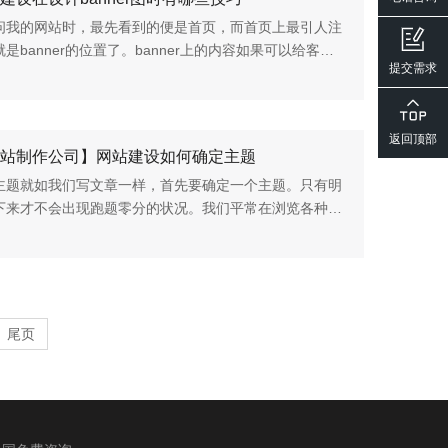
问我的网站时，最先看到的便是首页，而首页上最引人注
是banner的位置了。banner上的内容如果可以给客户
提交需求
要的信息，自然就会停留继续浏览我们的网站。今天，成
就来说一说在设计ba...
返回顶部
站制作公司】网站建设如何确定主题
主题就如我们写文章一样，首先要确定一个主题。只有明
下来才不会出现跑题零分的状况。我们平常在浏览各种网
也会留意到。一个网站都是一个大主题的，寻找自己想要
时，也是根据筛选...
尾页