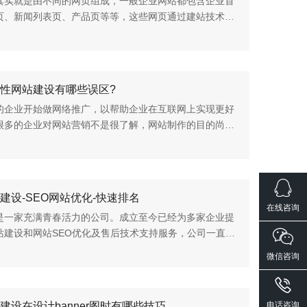
其实就是由不同的网页组成，一般企业网站都包含企业首
页、新闻列表页、产品页等等，这些网页通过建站技术整
就构成一个网站了，但一般网站建设都会设计多一个404
又有什么用处呢？在...
性网站建设有哪些误区?
的企业开始做网络推广，以帮助企业在互联网上实现更好
很多的企业对网站营销不是很了解，网站制作的目的尚不
与网站建设公司沟通不到位，网站最终出现了许多误解，
网站建设有哪些误...
建设-SEO网站优化-快速排名
在线咨询
是一家充满青春活力的公司。成立至今已经为多家企业提
站建设和网站SEO优化及售后技术支持服务，公司一直本
诚实守信的原则为客户提供服务。我们希望能和各行各业
微信咨询
友，能和您合作...
建设在设计banner图时有哪些技巧
电话咨询