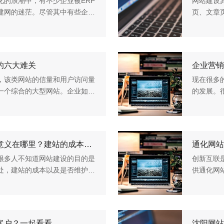
化的浪潮中，有不少企业被ERP
网站建设
建网的迷茫。尽管其中有些企业
页、文章
，但是也用不着去怀疑大部分企
合在一起
页面，这个
的六大难关
企业营销
，该类网站的信量和用户访问量
现在很多
一个综合的大型网站。企业如果
的发展。
解决几个关键的内容，这对于网
明确，或
企业营销性
网站建设企业网站建设的目的意义在哪里？建站的成本贵不贵等浙江建设信息港网站
通化网站
很多人不知道网站建设的目的是
创新互联
处，建站的成本以及是否维护一
供通化网
列一下网站建设的目的和意义。
着专业，
的人成为朋
客户？一起看看
沈阳网站